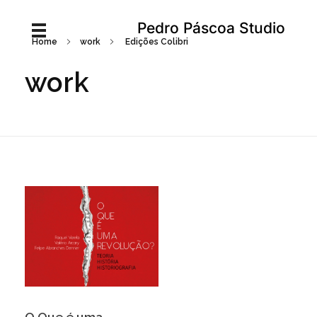
Pedro Páscoa Studio
Home
work
Edições Colibri
work
O Que é uma